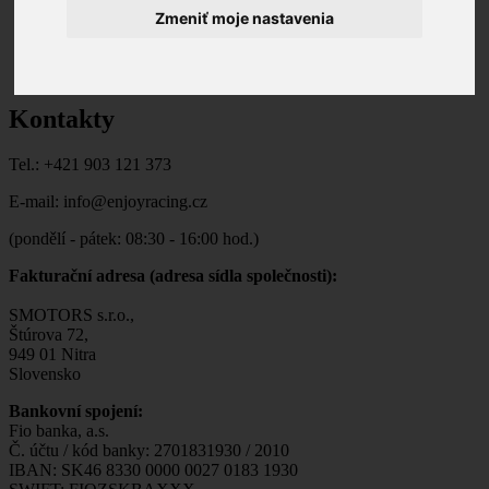
Motoršport
Zmeniť moje nastavenia
Kontakty
Kontakty
Tel.: +421 903 121 373
E-mail: info@enjoyracing.cz
(pondělí - pátek: 08:30 - 16:00 hod.)
Fakturační adresa (adresa sídla společnosti):
SMOTORS s.r.o.,
Štúrova 72,
949 01 Nitra
Slovensko
Bankovní spojení:
Fio banka, a.s.
Č. účtu / kód banky: 2701831930 / 2010
IBAN: SK46 8330 0000 0027 0183 1930