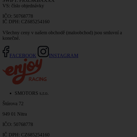
SWIFT: FIOZSKBAXXX
VS: číslo objednávky
IČO: 50768778
IČ DPH: CZ685254160
Všechny ceny v našem obchodě (maloobchod) jsou smluvní a
konečné.
FACEBOOK
INSTAGRAM
SMOTORS s.r.o.
Štúrova 72
949 01 Nitra
IČO: 50768778
IČ DPH: CZ685254160