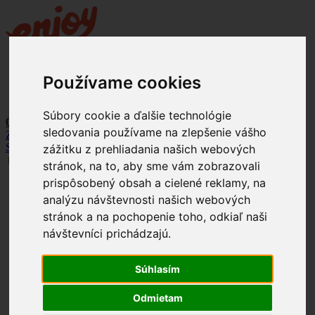
Používame cookies
+421 903 121 373
info@enjoyracing.cz
Súbory cookie a ďalšie technológie
0Kč
sledovania používame na zlepšenie vášho
Zpět na web
SK
CZ
zážitku z prehliadania našich webových
stránok, na to, aby sme vám zobrazovali
prispôsobený obsah a cielené reklamy, na
+421 903 121 373
info@enjoyracing.cz
analýzu návštevnosti našich webových
stránok a na pochopenie toho, odkiaľ naši
Rezervovat termín
návštevníci prichádzajú.
Ponuka
Naše okruhy
Letištní okruhy
Súhlasím
Závodní okruhy
Jak to funguje
Termíny
Odmietam
Firemní akce