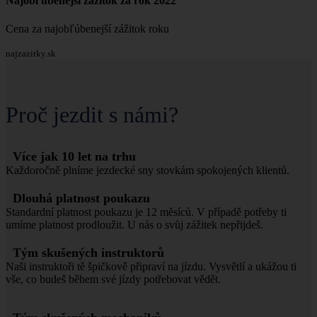
Najobľúbenejší zážitok za rok 2022
Cena za najobľúbenejší zážitok roku
najzazitky.sk
Proč jezdit s námi?
Více jak 10 let na trhu
Každoročně plníme jezdecké sny stovkám spokojených klientů.
Dlouhá platnost poukazu
Standardní platnost poukazu je 12 měsíců. V případě potřeby ti
umíme platnost prodloužit. U nás o svůj zážitek nepřijdeš.
Tým skušených instruktorů
Naši instruktoři tě špičkově připraví na jízdu. Vysvětlí a ukážou ti
vše, co budeš během své jízdy potřebovat vědět.