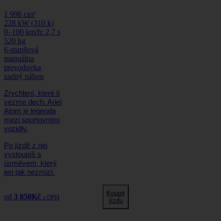
1 998 cm³
228 kW (310 k)
0–100 km/h: 2,7 s
520 kg
6-stupňová
manuálna
prevodovka
zadný náhon
Zrychlení, které ti
vezme dech. Ariel
Atom je legenda
mezi sportovními
vozidly.
Po jízdě z nej
vystoupíš s
úsměvem, který
jen tak nezmizí.
Koupit
od
3 850
Kč
s DPH
jízdu