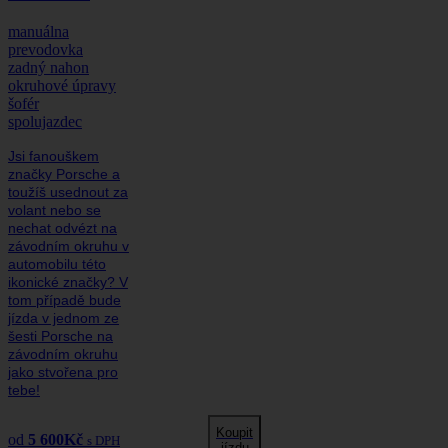
manuálna
prevodovka
zadný nahon
okruhové úpravy
šofér
spolujazdec
Jsi fanouškem
značky Porsche a
toužíš usednout za
volant nebo se
nechat odvézt na
závodním okruhu v
automobilu této
ikonické značky? V
tom případě bude
jízda v jednom ze
šesti Porsche na
závodním okruhu
jako stvořena pro
tebe!
Koupit
od
5 600
Kč
s DPH
jízdu