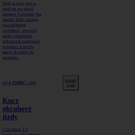
Splň si svůj sen a
staň se na chvíli
pilotem Formule! Na
vlastní kůži zažiješ
neuvěřitelné
zrychlení, precizní
jízdní vlastnosti,
přilnavost popírající
gravitaci a brzdy,
které tě vtlačí do
sedačky.
Koupit
od
4 150
Kč
s DPH
jízdu
Kurz
okruhové
jízdy
Coaching 1:1
Jazda na závodnom