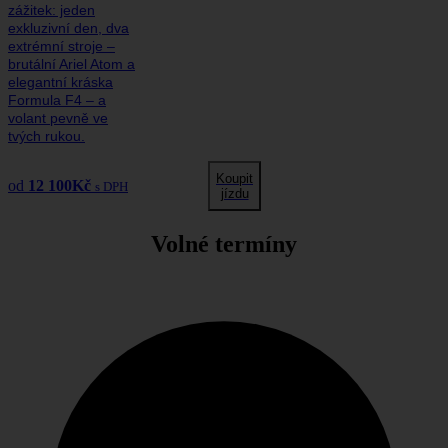
zážitek: jeden
exkluzivní den, dva
extrémní stroje –
brutální Ariel Atom a
elegantní kráska
Formula F4 – a
volant pevně ve
tvých rukou.
Koupit
od
12 100
Kč
s DPH
jízdu
Volné termíny