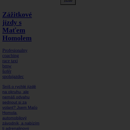
Zážitkové
jízdy s
Maťem
Homolem
Profesionalny
coaching
race taxi
bmw
šofér
spolujazdec
Sníš o rychlé jízdě
na okruhu, ale
nemáš odvahu
sednout si za
volant? Jsem Maťo
Homola,
automobilový
závodník, a nabízím
ti adrenalinový