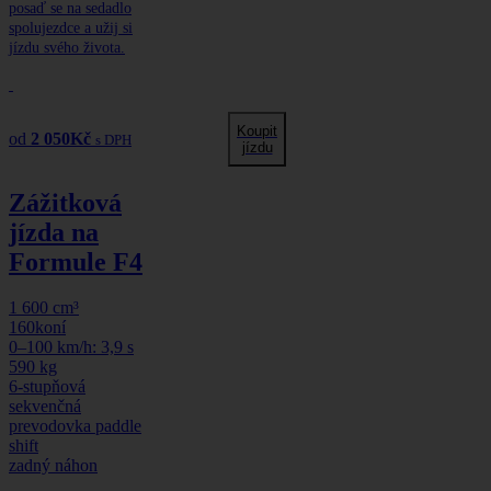
posaď se na sedadlo
spolujezdce a užij si
jízdu svého života.
Koupit
od
2 050
Kč
s DPH
jízdu
Zážitková
jízda na
Formule F4
1 600 cm³
160koní
0–100 km/h: 3,9 s
590 kg
6-stupňová
sekvenčná
prevodovka paddle
shift
zadný náhon