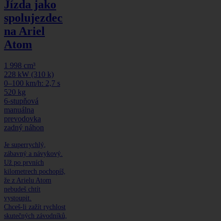
Jízda jako
spolujezdec
na Ariel
Atom
1 998 cm³
228 kW (310 k)
0–100 km/h: 2,7 s
520 kg
6-stupňová
manuálna
prevodovka
zadný náhon
Je superrychlý,
zábavný a návykový.
Už po prvních
kilometrech pochopíš,
že z Arielu Atom
nebudeš chtít
vystoupit.
Chceš-li zažít rychlost
skutečných závodníků,