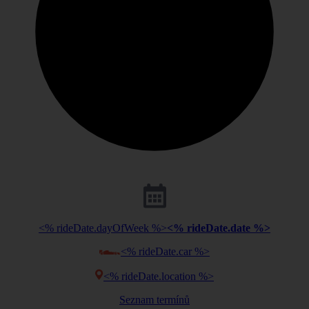
<% rideDate.dayOfWeek %>
<% rideDate.date %>
<% rideDate.car %>
<% rideDate.location %>
Seznam termínů