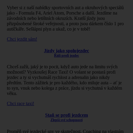
Vyber si z naší nabídky sportovních aut a okruhových speciálů
jako - Formula F4, Ariel Atom, Porsche a další. Jezdíme na
závodních nebo letištních okruzích. Kratší jízdy jsou
přizpůsobené široké veřejnosti, a proto jsou dárkem číslo 1 pro
autíčkáře. Sešlápni plyn a ukaž, co je v tobě!
Chci jezdit sám!
Jízdy jako spolujezdec
Řídí profi jezdec
Chceš zažít, jaký je to pocit, když auto jede na limitu svých
možností? Vyzkoušej Race Taxi! O volant se postará profi
jezdec a ty si vychutnáš rychlost a adrenalin jako nikdy
předtím. Tento zážitek je pro každého, kdo miluje auta – ať je
to syn, vnuk nebo kolega z práce, jízdu si vychutná v každém
věku.
Chci race taxi!
Staň se profi jezdcem
Zlepši své schopnosti
Proměň své jezdecké sny ve skutečnost. Coaching na vlastním