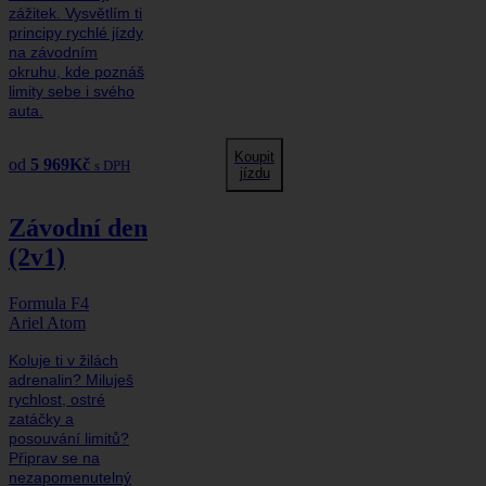
zážitek. Vysvětlím ti
principy rychlé jízdy
na závodním
okruhu, kde poznáš
limity sebe i svého
auta.
Koupit
od
5 969
Kč
s DPH
jízdu
Závodní den
(2v1)
Formula F4
Ariel Atom
Koluje ti v žilách
adrenalin? Miluješ
rychlost, ostré
zatáčky a
posouvání limitů?
Připrav se na
nezapomenutelný