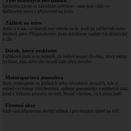
Tým skušených mechaniků
Spolupracujeme se závodním servisem - auta jsou vždy ve
špičkovém stavu a připravená na jízdu.
Zážitek na míru
Jízdu si u nás vychutnáš bez ohledu na to, jestli jsi začátečník nebo
zkušený pilot. Přizpůsobením jízdy dokážeme naplnit tvá očekávání
a cíle.
Dárek, který nesklame
Zážitková jízda je to nejlepší, co můžeš koupit člověku, který miluje
rychlost, auta nebo rád zkouší stále něco nového.
Motorsportová atmosféra
Jízdy realizujeme na letištních nebo závodních okruzích, kde si
můžeš vychutnat vůni benzínu, spálené pneumatiky a nádherná auta,
která v běžném provozu nevidíš. Prostě všechno, co k tomu patří.
Firemní akce
Rádi vám připravíme skvělý zážitek i pro skupiny úplně na klíč.