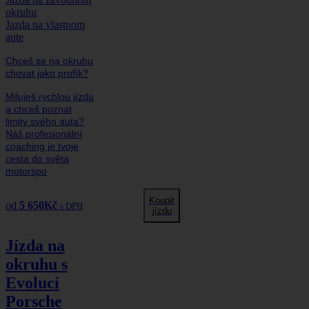
okruhu
Jazda na vlastnom
aute
Chceš se na okruhu
chovat jako profík?
Miluješ rychlou jízdu
a chceš poznat
limity svého auta?
Náš profesionální
coaching je tvoje
cesta do světa
motorspo
Koupit
od
5 650
Kč
s DPH
jízdu
Jízda na
okruhu s
Evolucí
Porsche