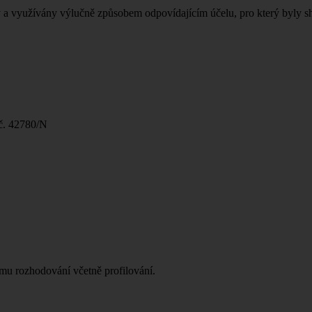
ány a využívány výlučně způsobem odpovídajícím účelu, pro který byly s
 č. 42780/N
mu rozhodování včetně profilování.