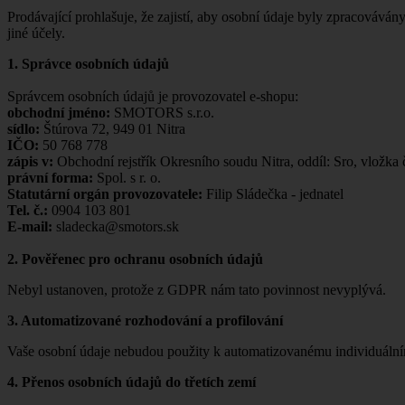
Prodávající prohlašuje, že zajistí, aby osobní údaje byly zpracováv
jiné účely.
1. Správce osobních údajů
Správcem osobních údajů je provozovatel e-shopu:
obchodní jméno:
SMOTORS s.r.o.
sídlo:
Štúrova 72, 949 01 Nitra
IČO:
50 768 778
zápis v:
Obchodní rejstřík Okresního soudu Nitra, oddíl: Sro, vložka
právní forma:
Spol. s r. o.
Statutární orgán provozovatele:
Filip Sládečka - jednatel
Tel. č.:
0904 103 801
E-mail:
sladecka@smotors.sk
2. Pověřenec pro ochranu osobních údajů
Nebyl ustanoven, protože z GDPR nám tato povinnost nevyplývá.
3. Automatizované rozhodování a profilování
Vaše osobní údaje nebudou použity k automatizovanému individuální
4. Přenos osobních údajů do třetích zemí