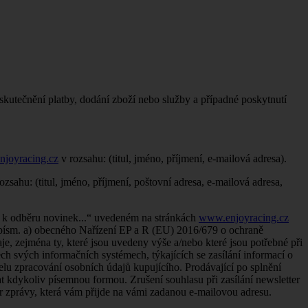
skutečnění platby, dodání zboží nebo služby a případné poskytnutí
joyracing.cz
v rozsahu: (titul, jméno, příjmení, e-mailová adresa).
zsahu: (titul, jméno, příjmení, poštovní adresa, e-mailová adresa,
e k odběru novinek...“ uvedeném na stránkách
www.enjoyracing.cz
1 písm. a) obecného Nařízení EP a R (EU) 2016/679 o ochraně
e, zejména ty, které jsou uvedeny výše a/nebo které jsou potřebné při
ech svých informačních systémech, týkajících se zasílání informací o
elu zpracování osobních údajů kupujícího. Prodávající po splnění
t kdykoliv písemnou formou. Zrušení souhlasu při zasílání newsletter
ter zprávy, která vám přijde na vámi zadanou e-mailovou adresu.