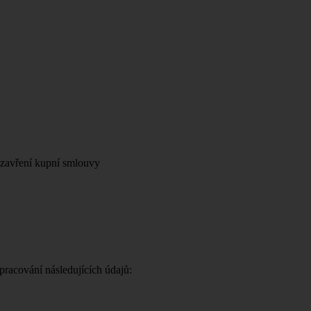
uzavření kupní smlouvy
racování následujících údajů: