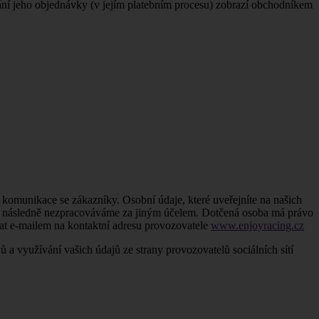
ání jeho objednávky (v jejím platebním procesu) zobrazí obchodníkem
 komunikace se zákazníky. Osobní údaje, které uveřejníte na našich
údaje následně nezpracováváme za jiným účelem. Dotčená osoba má právo
slat e-mailem na kontaktní adresu provozovatele
www.enjoyracing.cz
jů a využívání vašich údajů ze strany provozovatelů sociálních sítí