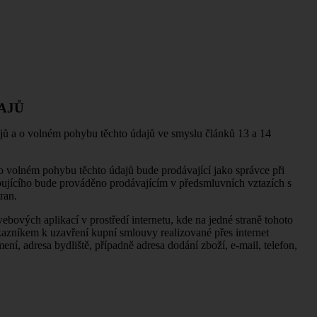
AJŮ
ů a o volném pohybu těchto údajů ve smyslu článků 13 a 14
o volném pohybu těchto údajů bude prodávající jako správce při
pujícího bude prováděno prodávajícím v předsmluvních vztazích s
ran.
bových aplikací v prostředí internetu, kde na jedné straně tohoto
kazníkem k uzavření kupní smlouvy realizované přes internet
ní, adresa bydliště, případně adresa dodání zboží, e-mail, telefon,