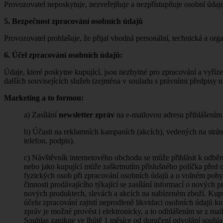
Provozovatel neposkytuje, nezveřejňuje a nezpřístupňuje osobní údaje
5. Bezpečnost zpracování osobních údajů
Provozovatel prohlašuje, že přijal vhodná personální, technická a or
6. Účel zpracování osobních údajů:
Údaje, které poskytne kupující, jsou nezbytné pro zpracování a vyříz
dalších souvisejících služeb (zejména v souladu s právními předpisy u
Marketing a to formou:
a) Zasílání
newsletter zpráv
na e-mailovou adresu přihlášením 
b) Účasti na reklamních kampaních (akcích), vedených na str
telefon, podpis).
c) Návštěvník internetového obchodu se může přihlásit k odbě
nebo jako kupující může zaškrtnutím příslušného políčka před
fyzických osob při zpracování osobních údajů a o volném pohybu
činnosti prodávajícího týkající se zasílání informací o nových 
nových produktech, slevách a akcích na nabízeném zboží. Kupuj
účelu zpracování zajistí neprodleně likvidaci osobních údajů 
zpráv je možné provést i elektronicky, a to odhlášením se z mai
Souhlas zanikne ve lhůtě 1 měsíce od doručení odvolání souhl