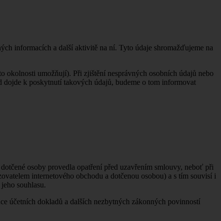
ých informacích a další aktivitě na ní. Tyto údaje shromažďujeme na
o okolnosti umožňují). Při zjištění nesprávných osobních údajů nebo
 dojde k poskytnutí takových údajů, budeme o tom informovat
i dotčené osoby provedla opatření před uzavřením smlouvy, neboť při
zovatelem internetového obchodu a dotčenou osobou) a s tím souvisí i
 jeho souhlasu.
ence účetních dokladů a dalších nezbytných zákonných povinností