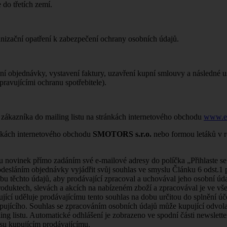
 do třetích zemí.
ganizační opatření k zabezpečení ochrany osobních údajů.
ení objednávky, vystavení faktury, uzavření kupní smlouvy a následné u
pravujícími ochranu spotřebitele).
zákazníka do mailing listu na stránkách internetového obchodu
www.en
ánkách internetového obchodu
SMOTORS s.r.o.
nebo formou letáků v ro
ru novinek přímo zadáním své e-mailové adresy do políčka „Přihlaste s
 odesláním objednávky vyjádřit svůj souhlas ve smyslu Článku 6 odst.
 těchto údajů, aby prodávající zpracoval a uchovával jeho osobní údaj
produktech, slevách a akcích na nabízeném zboží a zpracovával je ve vš
ící uděluje prodávajícímu tento souhlas na dobu určitou do splnění úč
kupujícího. Souhlas se zpracováním osobních údajů může kupující odvola
ling listu. Automatické odhlášení je zobrazeno ve spodní části newslet
asu kupujícím prodávajícímu.