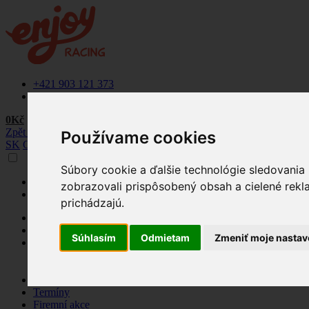
+421 903 121 373
info@enjoyracing.cz
0Kč
Zpět na web
Používame cookies
SK
CZ
Súbory cookie a ďalšie technológie sledovania
+421 903 121 373
zobrazovali prispôsobený obsah a cielené rekl
info@enjoyracing.cz
prichádzajú.
Rezervovat termín
Ponuka
Súhlasím
Odmietam
Zmeniť moje nastav
Naše okruhy
Letištní okruhy
Závodní okruhy
Jak to funguje
Termíny
Firemní akce