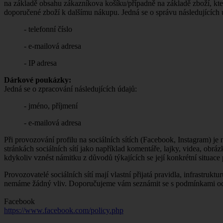
na základě obsahu zákazníkova košíku/případně na základě zboží, kt
doporučené zboží k dalšímu nákupu. Jedná se o správu následujících 
- telefonní číslo
- e-mailová adresa
- IP adresa
Dárkové poukázky:
Jedná se o zpracování následujících údajů:
- jméno, příjmení
- e-mailová adresa
Při provozování profilu na sociálních sítích (Facebook, Instagram) j
stránkách sociálních sítí jako například komentáře, lajky, videa, ob
kdykoliv vznést námitku z důvodů týkajících se její konkrétní situace
Provozovatelé sociálních sítí mají vlastní přijatá pravidla, infrastruk
nemáme žádný vliv. Doporučujeme vám seznámit se s podmínkami ochr
Facebook
https://www.facebook.com/policy.php