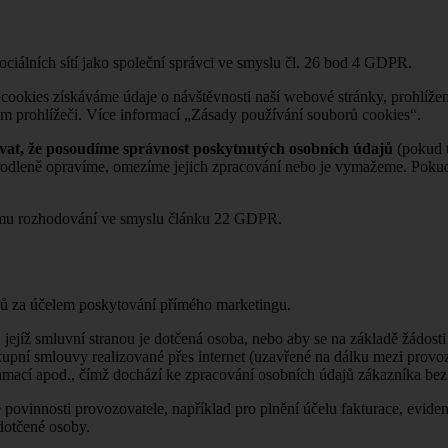
ciálních sítí jako společní správci ve smyslu čl. 26 bod 4 GDPR.
cookies získáváme údaje o návštěvnosti naší webové stránky, prohlížen
em prohlížeči. Více informací „Zásady používání souborů cookies“.
vat, že posoudíme správnost poskytnutých osobních údajů
(pokud t
odleně opravíme, omezíme jejich zpracování nebo je vymažeme. Pokud
nímu rozhodování ve smyslu článku 22 GDPR.
ů za účelem poskytování přímého marketingu.
 jejíž smluvní stranou je dotčená osoba, nebo aby se na základě žádost
kupní smlouvy realizované přes internet (uzavřené na dálku mezi provo
lamací apod., čímž dochází ke zpracování osobních údajů zákazníka bez
 povinnosti provozovatele, například pro plnění účelu fakturace, evid
dotčené osoby.