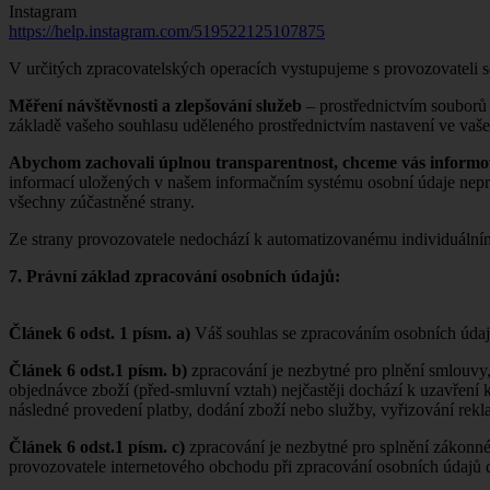
Instagram
https://help.instagram.com/519522125107875
V určitých zpracovatelských operacích vystupujeme s provozovateli so
Měření návštěvnosti a zlepšování služeb
– prostřednictvím souborů 
základě vašeho souhlasu uděleného prostřednictvím nastavení ve vaš
Abychom zachovali úplnou transparentnost, chceme vás informo
informací uložených v našem informačním systému osobní údaje nepr
všechny zúčastněné strany.
Ze strany provozovatele nedochází k automatizovanému individuál
7. Právní základ zpracování osobních údajů:
Článek 6 odst. 1 písm. a)
Váš souhlas se zpracováním osobních údaj
Článek 6 odst.1 písm. b)
zpracování je nezbytné pro plnění smlouvy,
objednávce zboží (před-smluvní vztah) nejčastěji dochází k uzavření 
následné provedení platby, dodání zboží nebo služby, vyřizování rek
Článek 6 odst.1 písm. c)
zpracování je nezbytné pro splnění zákonné
provozovatele internetového obchodu při zpracování osobních údajů 