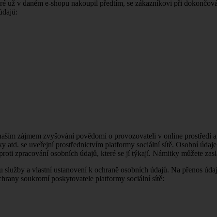
eré už v daném e-shopu nakoupil předtím, se zákazníkovi při dokončov
údajů:
e naším zájmem zvyšování povědomí o provozovateli v online prostředí a
rázky atd. se uveřejní prostřednictvím platformy sociální sítě. Osobní 
 proti zpracování osobních údajů, které se jí týkají. Námitky můžete za
turu služby a vlastní ustanovení k ochraně osobních údajů. Na přenos úda
any soukromí poskytovatele platformy sociální sítě: