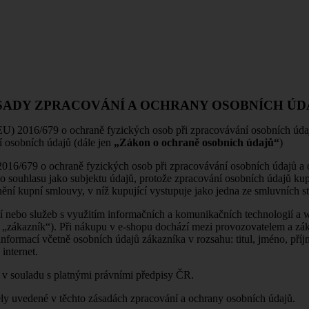
SADY ZPRACOVÁNÍ A OCHRANY OSOBNÍCH ÚD
U) 2016/679 o ochraně fyzických osob při zpracovávání osobních údaj
í osobních údajů (dále jen
„Zákon o ochraně osobních údajů“
)
2016/679 o ochraně fyzických osob při zpracovávání osobních údajů a 
o souhlasu jako subjektu údajů, protože zpracování osobních údajů ku
ění kupní smlouvy, v níž kupující vystupuje jako jedna ze smluvních st
ží nebo služeb s využitím informačních a komunikačních technologií a we
n „zákazník“). Při nákupu v e-shopu dochází mezi provozovatelem a zá
nformací včetně osobních údajů zákazníka v rozsahu: titul, jméno, příjme
internet.
t v souladu s platnými právními předpisy ČR.
čely uvedené v těchto zásadách zpracování a ochrany osobních údajů.