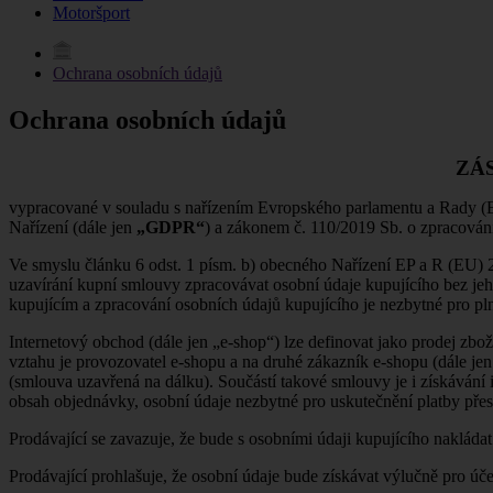
Motoršport
Ochrana osobních údajů
Ochrana osobních údajů
ZÁ
vypracované v souladu s nařízením Evropského parlamentu a Rady (E
Nařízení (dále jen
„GDPR“
) a zákonem č. 110/2019 Sb. o zpracován
Ve smyslu článku 6 odst. 1 písm. b) obecného Nařízení EP a R (EU) 
uzavírání kupní smlouvy zpracovávat osobní údaje kupujícího bez jeh
kupujícím a zpracování osobních údajů kupujícího je nezbytné pro pln
Internetový obchod (dále jen „e-shop“) lze definovat jako prodej zbo
vztahu je provozovatel e-shopu a na druhé zákazník e-shopu (dále je
(smlouva uzavřená na dálku). Součástí takové smlouvy je i získávání i
obsah objednávky, osobní údaje nezbytné pro uskutečnění platby přes 
Prodávající se zavazuje, že bude s osobními údaji kupujícího nakláda
Prodávající prohlašuje, že osobní údaje bude získávat výlučně pro ú