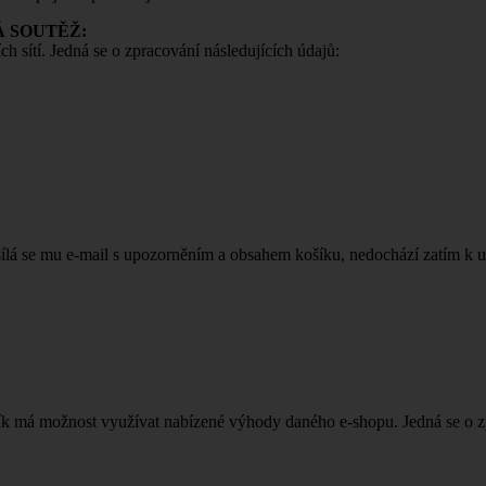
KÁ SOUTĚŽ:
h sítí. Jedná se o zpracování následujících údajů:
asílá se mu e-mail s upozorněním a obsahem košíku, nedochází zatím k 
ník má možnost využívat nabízené výhody daného e-shopu. Jedná se o zp