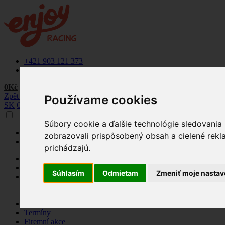
+421 903 121 373
info@enjoyracing.cz
0Kč
Zpět na web
Používame cookies
SK
CZ
Súbory cookie a ďalšie technológie sledovania
+421 903 121 373
zobrazovali prispôsobený obsah a cielené rekl
info@enjoyracing.cz
prichádzajú.
Rezervovat termín
Ponuka
Súhlasím
Odmietam
Zmeniť moje nastav
Naše okruhy
Letištní okruhy
Závodní okruhy
Jak to funguje
Termíny
Firemní akce